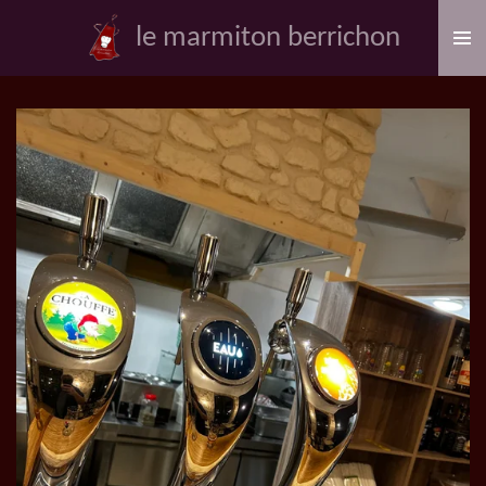
Passer
le marmiton berrichon
au
contenu
principal